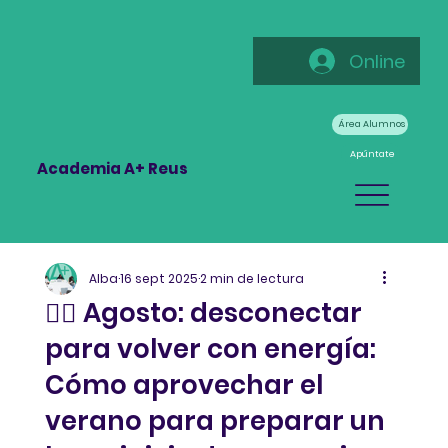
Online
Área Alumnos
Apúntate
Academia A+ Reus
Alba
16 sept 2025
2 min de lectura
🧘‍♀️ Agosto: desconectar
para volver con energía:
Cómo aprovechar el
verano para preparar un