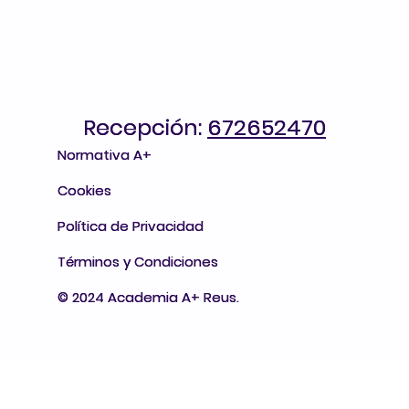
Recepción:
Recepción: 672652470
672652470
Normativa A+
Normativa A+
Cookies
Cookies
Política de Privacidad
Política de Privacidad
Términos y Condiciones
Términos y Condiciones
© 2024 Academia A+ Reus.
© 2024 Academia A+ Reus.