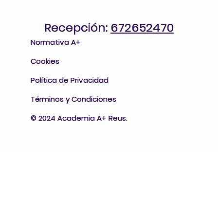
Recepción:
Recepción: 672652470
672652470
Normativa A+
Normativa A+
Cookies
Cookies
Política de Privacidad
Política de Privacidad
Términos y Condiciones
Términos y Condiciones
© 2024 Academia A+ Reus.
© 2024 Academia A+ Reus.