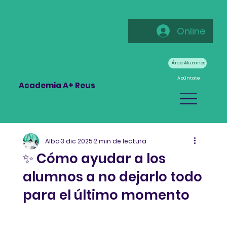
Online
Área Alumnos
Apúntate
Academia A+ Reus
Alba
3 dic 2025
2 min de lectura
✨ Cómo ayudar a los
alumnos a no dejarlo todo
para el último momento