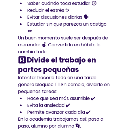
Saber 
cuándo
 toca estudiar 🕒
Reducir el estrés ✨
Evitar discusiones diarias 🗣️
Estudiar sin que parezca un castigo 
✏️
Un buen momento suele ser después de 
merendar 🍎. Convertirlo en hábito lo 
cambia todo.
3️⃣ Divide el trabajo en 
partes pequeñas
Intentar hacerlo todo en una tarde 
genera bloqueo 😵‍💫.En cambio, dividirlo en 
pequeñas tareas:
Hace que sea más asumible ✔️
Evita la ansiedad ✔️
Permite avanzar cada día ✔️
En la academia trabajamos así: 
paso a 
paso, alumno por alumno
 👣.