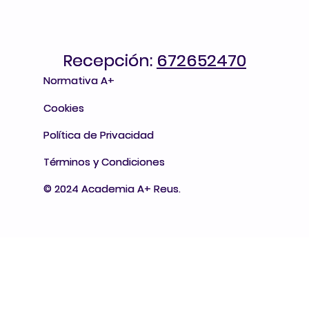
Recepción:
Recepción: 672652470
672652470
Normativa A+
Normativa A+
Cookies
Cookies
Política de Privacidad
Política de Privacidad
Términos y Condiciones
Términos y Condiciones
© 2024 Academia A+ Reus.
© 2024 Academia A+ Reus.