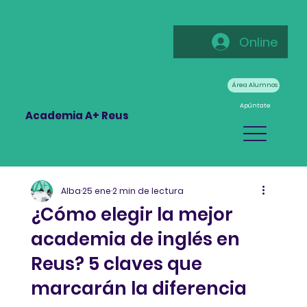
Online
Área Alumnos
Apúntate
Academia A+ Reus
Alba
25 ene
2 min de lectura
¿Cómo elegir la mejor
academia de inglés en
Reus? 5 claves que
marcarán la diferencia