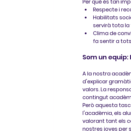
Per què és tan imp
Respecte i re
Habilitats soci
servirà tota la
Clima de convi
fa sentir a to
Som un equip:
A la nostra acadè
d'explicar gramàti
valors. La responsa
contingut acadèm
Però aquesta tasca
l'acadèmia, els alu
valorant tant els
nostres joves per 