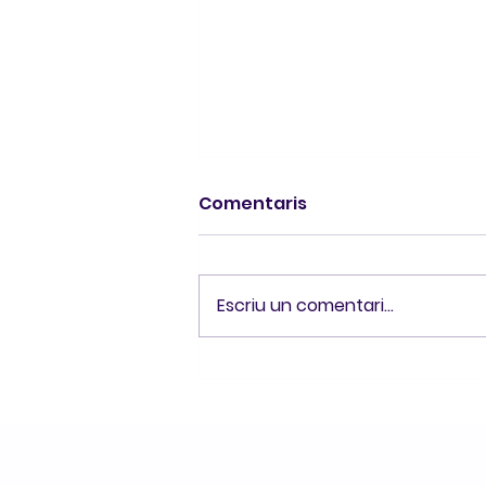
Comentaris
Escriu un comentari...
Avaluar per créixer: el
sentit dels exàmens
d’anglès al segon
trimestre