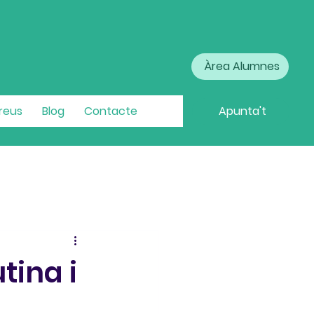
Àrea Alumnes
Preus
Blog
Contacte
Apunta't
utina i