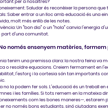
ortant per a nosaltres?
coneixement:
 Saludar és reconèixer la persona que 
als:
 Saber entrar a un lloc amb educació és una ein
 vida, molt més enllà de les notes.
vència:
 Un "bon dia" o un "hola" canvia l'energia d'u
ts part d'una comunitat.
 No només ensenyem matèries, formem
mia tenim una premissa clara: 
la nostra feina va m
ca o resoldre equacions.
 Creiem fermament en l'e
bilitat, l'esforç i la cortesia són tan importants co
ic.
 no la podem fer sols. 
L'educació és un treball en
mnes i les famílies. Si tots remem en la mateixa di
 coneixements com les bones maneres—, estarem p
ser no només bons estudiants, sinó ciutadans exe