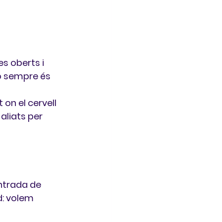
es oberts i 
o sempre és 
on el cervell 
aliats per 
entrada de 
: 
volem 