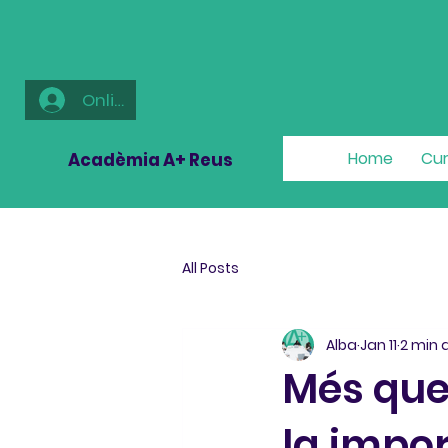
Online
Home
Cur
Acadèmia A+ Reus
All Posts
Alba
Jan 11
2 min 
Més que l
la impo