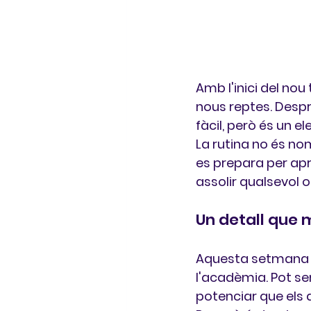
Amb l'inici del nou 
nous reptes. Despr
fàcil, però és un e
La rutina no és nom
es prepara per apren
assolir qualsevol 
Un detall que m
Aquesta setmana u
l'acadèmia. Pot sem
potenciar que els a