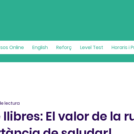
sos Online
English
Reforç
Level Test
Horaris i 
de lectura
libres: El valor de la r
rtància de saludar!