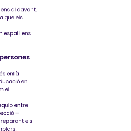
tens al davant.
a que els 
n espai i ens 
 persones
és enllà 
ducació en 
m el 
 equip
 entre 
recció —
reparant els 
mplars.