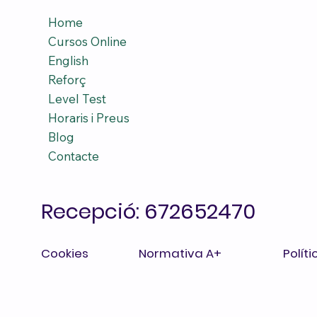
Home
Cursos Online
English
Reforç
Level Test
Horaris i Preus
Blog
Contacte
Recepció:
672652470
Cookies
Normativa A+
Polít