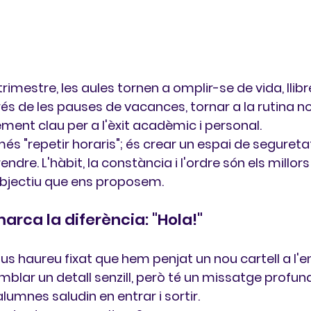
trimestre, les aules tornen a omplir-se de vida, llibr
és de les pauses de vacances, 
tornar a la rutina
 n
lement clau per a l'èxit acadèmic i personal.
és "repetir horaris"; és crear un espai de seguretat 
dre. L'hàbit, la constància i l'ordre són els millors 
objectiu que ens proposem.
arca la diferència: "Hola!"
s haureu fixat que hem penjat un 
nou cartell
 a l'
blar un detall senzill, però té un missatge profund
lumnes saludin en entrar i sortir.