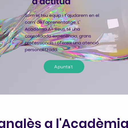
d'actitud
Som el teu equip i t'ajudarem en el
camí de l'aprenentatge. L'
Acadèmia A+ Reus té una
consolidada experiència, grans
professionals i ofereix una atenció
personalitzada.
Apunta't
anglès a l'Acadèmia