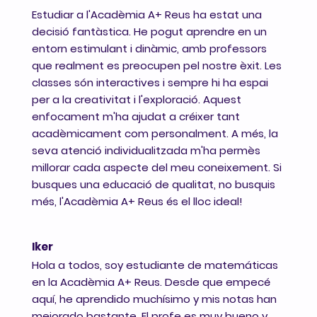
Estudiar a l'Acadèmia A+ Reus ha estat una
decisió fantàstica. He pogut aprendre en un
entorn estimulant i dinàmic, amb professors
que realment es preocupen pel nostre èxit. Les
classes són interactives i sempre hi ha espai
per a la creativitat i l'exploració. Aquest
enfocament m'ha ajudat a créixer tant
acadèmicament com personalment. A més, la
seva atenció individualitzada m'ha permès
millorar cada aspecte del meu coneixement. Si
busques una educació de qualitat, no busquis
més, l'Acadèmia A+ Reus és el lloc ideal!
Iker
Hola a todos, soy estudiante de matemáticas
en la Acadèmia A+ Reus. Desde que empecé
aquí, he aprendido muchísimo y mis notas han
mejorado bastante. El profe es muy bueno y