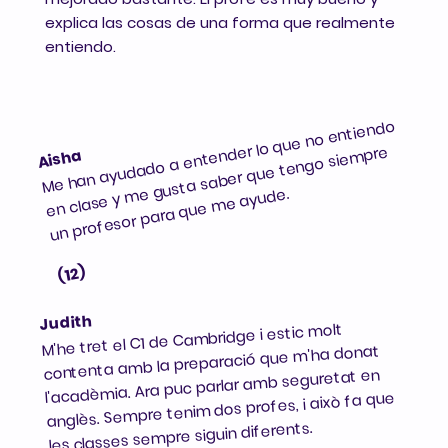
explica las cosas de una forma que realmente
entiendo.
Me han ayudado a entender lo que no entiendo
en clase y
me gusta saber que tengo sie
un profesor para que
mpre
Aisha
me ayude.
(12)
Judith
M'he tret el C1 de Cambridge i estic molt
contenta amb la preparació que m'ha donat
l'acadèmia. Ara puc parlar amb seguretat en
anglès. Sempre tenim dos profes, i això fa que
les classes sempre siguin diferents.