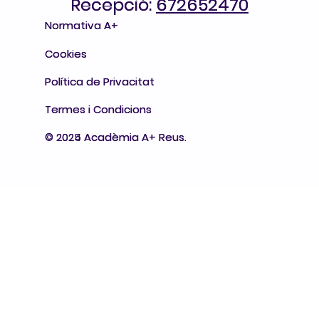
Recepció:
Recepció: 672652470
672652470
Normativa A+
Normativa A+
Cookies
Cookies
Política de Privacitat
Política de Privacitat
Termes i Condicions
Termes i Condicions
© 2024 Acadèmia A+ Reus.
© 2025 Acadèmia A+ Reus.