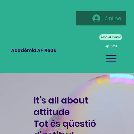
Online
Àrea Alumnes
Apunta't
Acadèmia A+ Reus
It's all about
attitude
Tot és qüestió