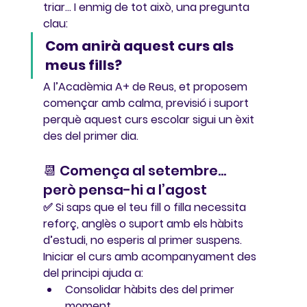
triar... I enmig de tot això, una pregunta 
clau:
Com anirà aquest curs als 
meus fills?
A l’
Acadèmia A+ de Reus
, et proposem 
començar amb calma, previsió i suport 
perquè aquest curs escolar sigui un èxit 
des del primer dia.
📆 Comença al setembre… 
però pensa-hi a l’agost
✅ Si saps que el teu fill o filla necessita 
reforç, anglès o suport amb els hàbits 
d’estudi, 
no esperis al primer suspens
. 
Iniciar el curs amb acompanyament des 
del principi ajuda a:
Consolidar hàbits des del primer 
moment