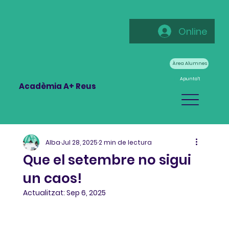
Online
Àrea Alumnes
Apunta't
Acadèmia A+ Reus
Alba
Jul 28, 2025
2 min de lectura
Que el setembre no sigui
un caos!
Actualitzat:
Sep 6, 2025