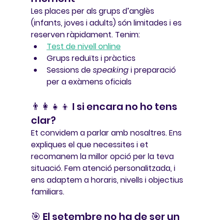
Les places per als grups d’anglès 
(infants, joves i adults) són limitades i es 
reserven ràpidament. Tenim:
Test de nivell online
Grups reduïts i pràctics
Sessions de 
speaking
 i preparació 
per a exàmens oficials
👨‍👩‍👧‍👦 I si encara no ho tens 
clar?
Et convidem a 
parlar amb nosaltres
. Ens 
expliques el que necessites i et 
recomanem la millor opció per la teva 
situació. Fem atenció personalitzada, i 
ens adaptem a horaris, nivells i objectius 
familiars.
🎯 El setembre no ha de ser un 