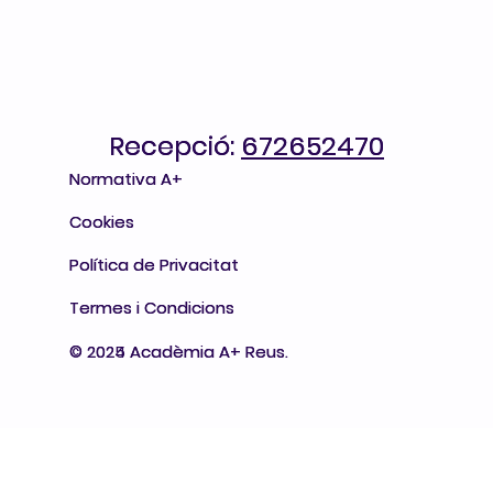
Recepció:
Recepció: 672652470
672652470
Normativa A+
Normativa A+
Cookies
Cookies
Política de Privacitat
Política de Privacitat
Termes i Condicions
Termes i Condicions
© 2024 Acadèmia A+ Reus.
© 2025 Acadèmia A+ Reus.