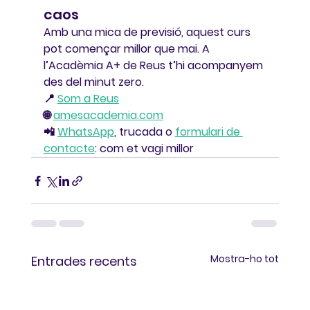
caos
Amb una mica de previsió, aquest curs 
pot començar millor que mai. A 
l’
Acadèmia A+ de Reus
 t’hi acompanyem 
des del minut zero.
📍 
Som a Reus
🌐 
amesacademia.com
📲 
WhatsApp
, trucada o 
formulari de 
contacte
: com et vagi millor
Mostra-ho tot
Entrades recents