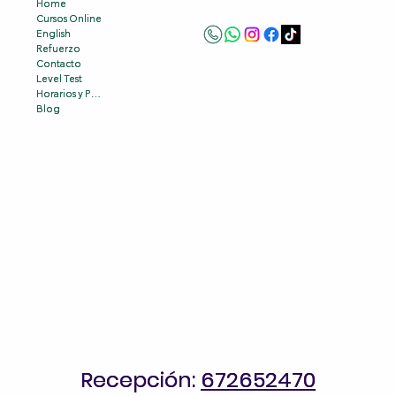
Home
Home
Cursos Online
Cursos Online
English
English
Refuerzo
Refuerzo
Contacto
Contacto
Level Test
Level Test
Horarios y Precios
Horarios y Precios
Blog
Blog
Recepción:
Recepción: 672652470
672652470