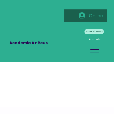
Online
Área Alumnos
Apúntate
Academia A+ Reus