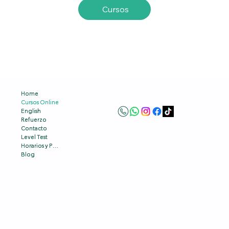
Cursos
Home
Home
Cursos Online
Cursos Online
English
English
Refuerzo
Refuerzo
Contacto
Contacto
Level Test
Level Test
Horarios y Precios
Horarios y Precios
Blog
Blog