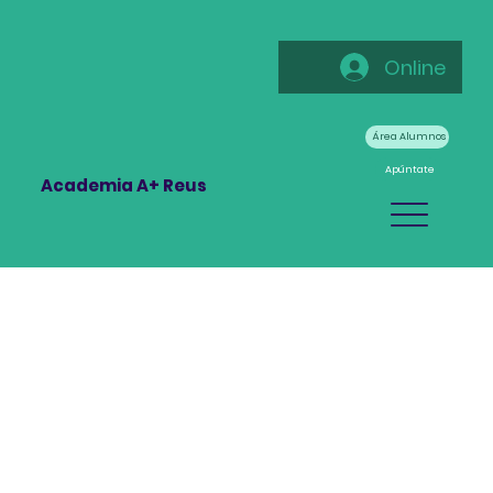
Online
Área Alumnos
Apúntate
Academia A+ Reus