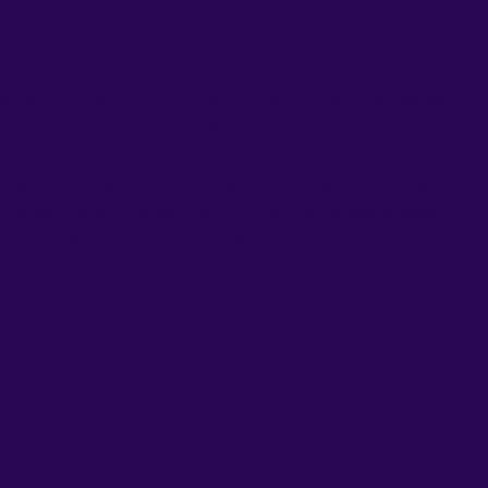
os
Reus te proporcionamos las herramientas necesaria
res. Estamos comprometidos con tu aprendizaje y n
a por asegurarse de que comprendas los conceptos
r el contenido es clave para tu éxito académico y 
 de estudio que se adaptan a tus necesidades.
 descubre una nueva manera de aprender con confi