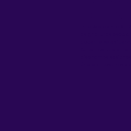
objetiv
En la Academia A+ 
asignaturas escola
docente se esfuerz
Sabemos que entende
diseñamos sesiones
Únete a nosotros y