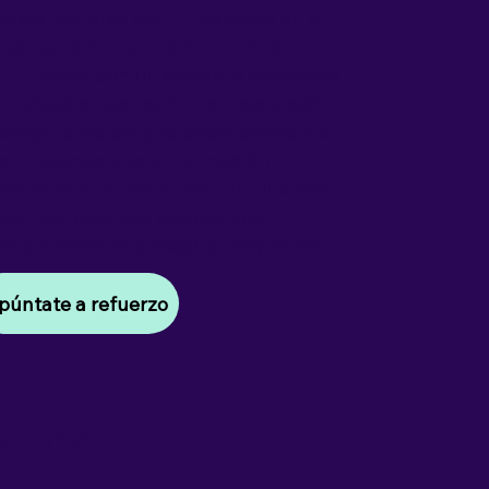
es de refuerzo son un espacio en el
e personaliza por cada alumno.
rticulares con un enfoque dedicado,
r trabaja en estrecho contacto con
 asegurarse de que cada concepto
o. Creemos que la formación
 clave para superar las dificultades
ir los objetivos educativos.
os y comienza a mejorar hoy mismo.
púntate a refuerzo
Estudio