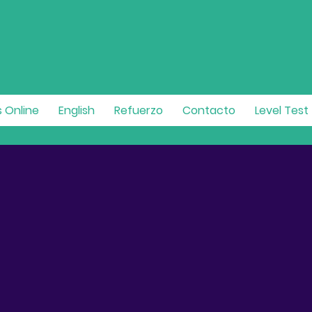
 Online
English
Refuerzo
Contacto
Level Test
 de Refuerzo
 ayudamos a prepararte para tus objetivos
s, te proporcionamos las herramientas necesarias p