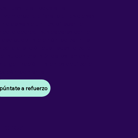
us, nuestro enfoque en el
ivo marca la diferencia. Las clases
imo de seis alumnos, ofrecen la
 para abordar sus deberes con la
 dedicado. Esta dinámica permite
iba la atención que necesita para
rar su comprensión de los temas y
az organización. ¡Estamos aquí para
 académicamente!
púntate a refuerzo
ulares