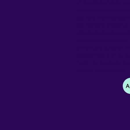
En la Academia A+ R
ayudar a nuestros al
estudio. Nos dedica
de manera eficiente,
mapas conceptuales
firmemente que una 
de estudio pueden ma
académico y en su a
nuestros alumnos pa
que se les presente.
A