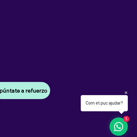
eus, estamos comprometidos a
umnos a mejorar sus técnicas de
mos a enseñarles cómo organizarse
 utilizando herramientas como
, esquemas y resúmenes. Creemos
buena organización y metodología
rcar la diferencia en su rendimiento
utoconfianza. Unimos fuerzas con
ra superar cualquier reto académico
púntate a refuerzo
Com et puc ajudar?
1