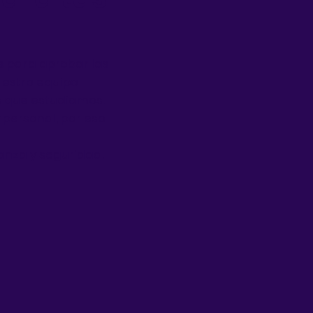
s para aprobar las
uestro equipo
 que estudiamos.
personal, por eso
anza y seguridad.