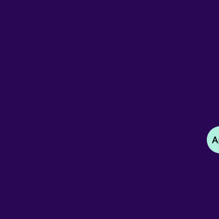
En la Academia A+ Re
aprendizaje colaborat
en grupo, con un máx
oportunidad perfecta
ayuda de un profesor
que cada alumno rec
resolver dudas, mejo
desarrollar una efic
ayudarte a triunfar
A
Clases Partic