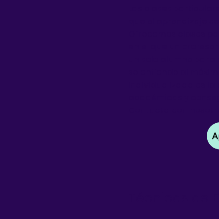
Las clases particular
que el aprendizaje s
Ofrecemos clases pa
en el que un profeso
un solo alumno para
se entiende al máxim
individualizada es la
académicas y consegu
Contacta con nosotr
A
Técnicas de 