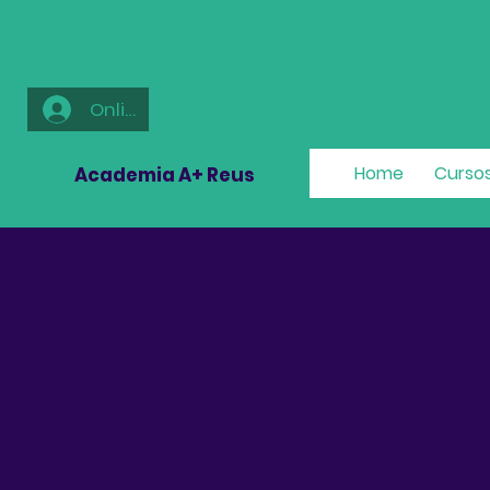
Online
Home
Cursos
Academia A+ Reus
Clases
Te
En la Academia A+ Reu