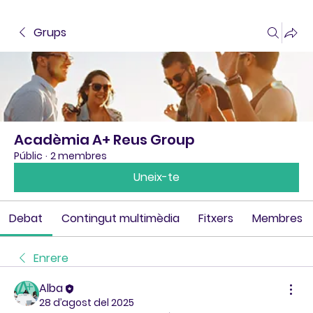
Grups
Acadèmia A+ Reus Group
Públic
·
2 membres
Uneix-te
Debat
Contingut multimèdia
Fitxers
Membres
Enrere
Alba
28 d’agost del 2025