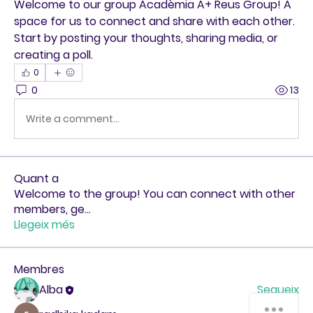
Welcome to our group 
Acadèmia A+ Reus Group
! A 
space for us to connect and share with each other. 
Start by posting your thoughts, sharing media, or 
creating a poll.
0
0
13
Write a comment...
Quant a
Welcome to the group! You can connect with other
members, ge
...
Llegeix més
Membres
Alba
Segueix